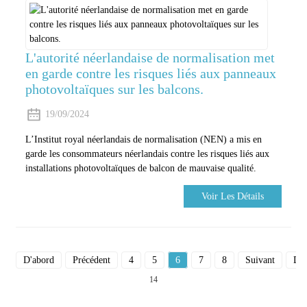
L'autorité néerlandaise de normalisation met
en garde contre les risques liés aux panneaux
photovoltaïques sur les balcons.
19/09/2024
L’Institut royal néerlandais de normalisation (NEN) a mis en
garde les consommateurs néerlandais contre les risques liés aux
installations photovoltaïques de balcon de mauvaise qualité.
Voir Les Détails
D'abord
Précédent
4
5
6
7
8
Suivant
Der
14