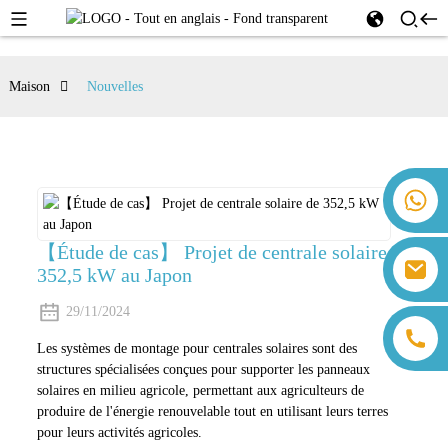
Maison
Nouvelles
+86 18259071452 Hanna Lee
+86 13559179905 Sally Chen
+86 18350266301 Iris Hong
【Étude de cas】 Projet de centrale solaire de
sales@farsunpv.com
352,5 kW au Japon
+86 18806057002 Sanborn Guo
sanborn.guo@farsunpv.com
29/11/2024
Les systèmes de montage pour centrales solaires sont des
structures spécialisées conçues pour supporter les panneaux
solaires en milieu agricole, permettant aux agriculteurs de
produire de l'énergie renouvelable tout en utilisant leurs terres
pour leurs activités agricoles.