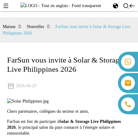
Maison
Nouvelles
FarSun vous invite à Solar & Storage Live
Philippines 2026
FarSun vous invite à Solar & Storage
+86 18259071452 Hanna Lee
Live Philippines 2026
+86 13559179905 Sally Chen
+86 18350266301 Iris Hong
sales@farsunpv.com
+86 18806057002 Sanborn Guo
2026-04-23
sanborn.guo@farsunpv.com
Chers partenaires, collègues du secteur et amis,
FarSun est fier de participer à
Solar & Storage Live Philippines
2026
, le principal salon du pays consacré à l'énergie solaire et
renouvelable.