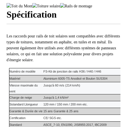
Spécification
Les raccords pour rails de toit solaires sont compatibles avec différents
types de toitures, notamment en asphalte, en tuiles et en métal. Ils
peuvent également être utilisés avec différents systèmes de panneaux
solaires, ce qui en fait une solution polyvalente pour divers projets
d'énergie solaire.
Numéro de modèle
FS-
Kit de jonction de rails H36 / H40 / H46
Matériel
Aluminium 6005-T5
Anodisé et
Boulon SUS304
Vitesse maximale du
Jusqu'à 60 m/s (214 km/h)
vent
Charge de neige
Jusqu'à 1,4 kN/m²
S
standard
L
longueur
120 mm / 150 mm / 200 mm etc.
Garantie
&
Durée de vie
15 ans
Garantie
&
25 ans
Certification
CE/ SGS etc.
Standard
ASCE_7-10, EN1090, JIS8955:2017, IBC2009