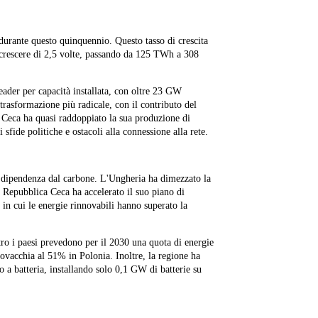
urante questo quinquennio. Questo tasso di crescita
 crescere di 2,5 volte, passando da 125 TWh a 308
leader per capacità installata, con oltre 23 GW
trasformazione più radicale, con il contributo del
 Ceca ha quasi raddoppiato la sua produzione di
 sfide politiche e ostacoli alla connessione alla rete.
la dipendenza dal carbone. L'Ungheria ha dimezzato la
a Repubblica Ceca ha accelerato il suo piano di
in cui le energie rinnovabili hanno superato la
attro i paesi prevedono per il 2030 una quota di energie
vacchia al 51% in Polonia. Inoltre, la regione ha
o a batteria, installando solo 0,1 GW di batterie su