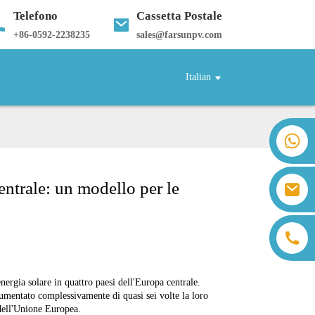
Telefono
Cassetta Postale
+
86-0592-2238235
sales@farsunpv.com
Italian
+86 18259071452 Hanna Lee
+86 13559179905 Sally Chen
+86 18350266301 Iris Hong
entrale: un modello per le
sales@farsunpv.com
+86 18806057002 Sanborn Guo
sanborn.guo@farsunpv.com
nergia solare in quattro paesi dell'Europa centrale.
umentato complessivamente di quasi sei volte la loro
 dell'Unione Europea.