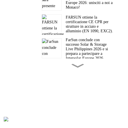
Europe 2026: unisciti a noi a
Monaco!
FARSUN ottiene la
certificazione CE CPR per
strutture in acciaio e
alluminio (EN 1090, EXC2).
FarSun conclude con
successo Solar & Storage
Live Philippines 2026 e si
prepara a partecipare a
Intersolar Europe 2026.
FarSun nominata miglior
fornitore per valore degli
ordini di Trade Assurance
nell'anno fiscale 2026 su
Alibaba.
FarSun vi invita a Solar &
Storage Live Philippines
2026
Dai punti critici di
strozzatura petrolifera alle
Li
roccaforti solari: il nuovo
paradigma energetico