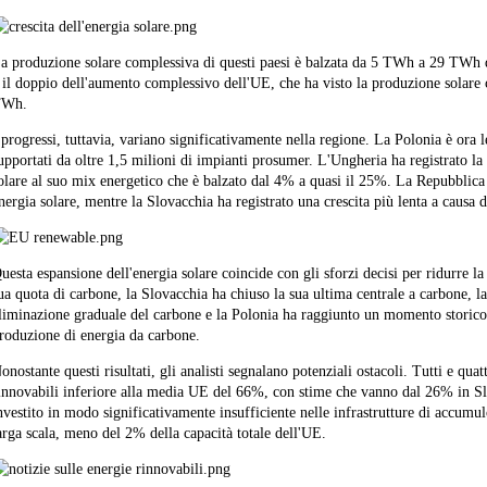
a produzione solare complessiva di questi paesi è balzata da 5 TWh a 29 TWh d
 il doppio dell'aumento complessivo dell'UE, che ha visto la produzione solare
TWh.
 progressi, tuttavia, variano significativamente nella regione. La Polonia è ora 
upportati da oltre 1,5 milioni di impianti prosumer. L'Ungheria ha registrato la 
olare al suo mix energetico che è balzato dal 4% a quasi il 25%. La Repubblica
nergia solare, mentre la Slovacchia ha registrato una crescita più lenta a causa di
uesta espansione dell'energia solare coincide con gli sforzi decisi per ridurre 
ua quota di carbone, la Slovacchia ha chiuso la sua ultima centrale a carbone, l
liminazione graduale del carbone e la Polonia ha raggiunto un momento storico 
roduzione di energia da carbone.
onostante questi risultati, gli analisti segnalano potenziali ostacoli. Tutti e qu
innovabili inferiore alla media UE del 66%, con stime che vanno dal 26% in Slo
nvestito in modo significativamente insufficiente nelle infrastrutture di accumul
arga scala, meno del 2% della capacità totale dell'UE.