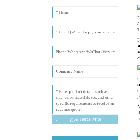
L
è
I
s
s
e
Q
s
e
p
N
r
i
AI Helps Write
l