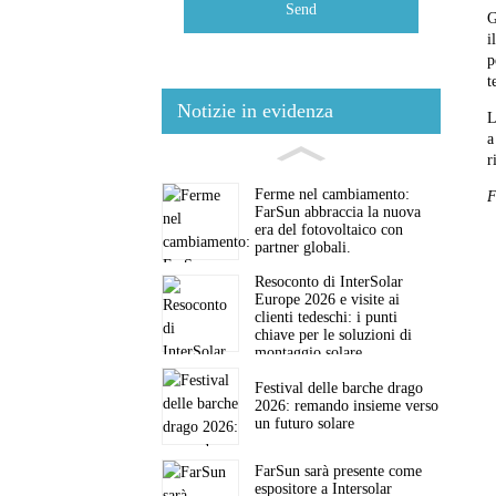
Send
G
i
p
t
Notizie in evidenza
L
a
r
Ferme nel cambiamento:
F
FarSun abbraccia la nuova
era del fotovoltaico con
partner globali.
Resoconto di InterSolar
Europe 2026 e visite ai
clienti tedeschi: i punti
chiave per le soluzioni di
montaggio solare
Festival delle barche drago
2026: remando insieme verso
un futuro solare
FarSun sarà presente come
espositore a Intersolar