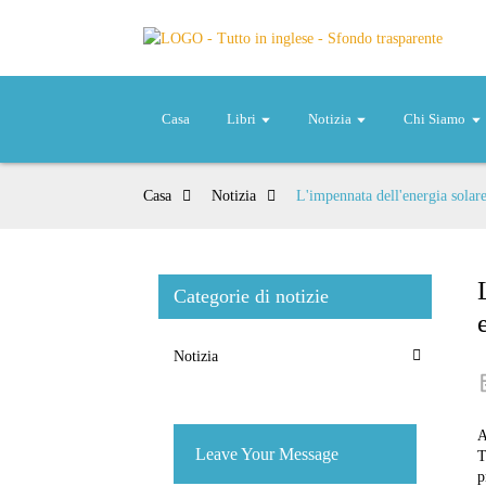
Casa
Libri
Notizia
Chi Siamo
Casa
Notizia
L'impennata dell'energia solar
Categorie di notizie
Notizia
A
Leave Your Message
T
p