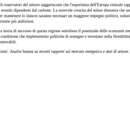
li osservatori del settore suggeriscono che l'esperienza dell'Europa centrale ra
l mondo dipendenti dal carbone. La notevole crescita del solare dimostra che una
er mantenere lo slancio saranno necessari un maggiore impegno politico, soluzio
ermine più ambiziosi.
a storia di successo di questa regione sottolinea il potenziale delle economie eme
 condizione che implementino politiche di sostegno e investano nella flessibilità 
innovabili.
onte: Analisi basata su recenti rapporti sul mercato energetico e dati di settore.