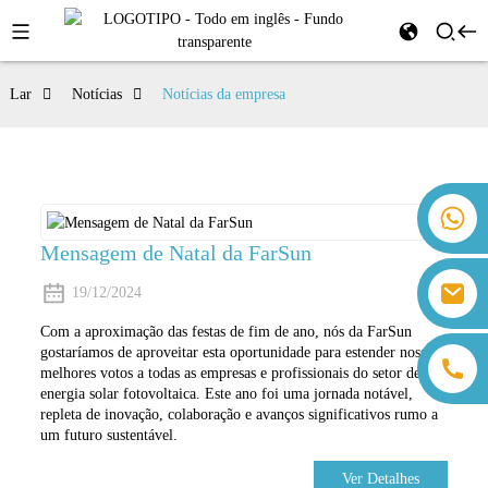
Lar
Notícias
Notícias da empresa
+86 18259071452 Hanna Lee
+86 13559179905 Sally Chen
Mensagem de Natal da FarSun
+86 18350266301 Iris Hong
sales@farsunpv.com
19/12/2024
+86 18806057002 Sanborn Guo
sanborn.guo@farsunpv.com
Com a aproximação das festas de fim de ano, nós da FarSun
gostaríamos de aproveitar esta oportunidade para estender nossos
melhores votos a todas as empresas e profissionais do setor de
energia solar fotovoltaica. Este ano foi uma jornada notável,
repleta de inovação, colaboração e avanços significativos rumo a
um futuro sustentável.
Ver Detalhes