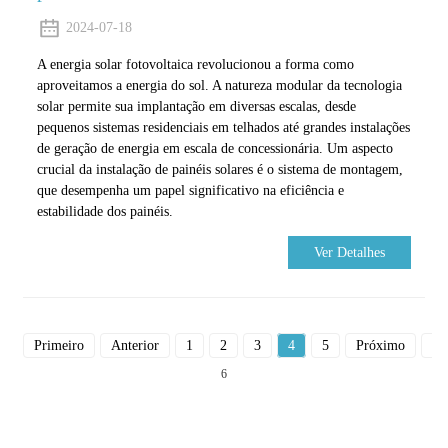
2024-07-18
A energia solar fotovoltaica revolucionou a forma como
aproveitamos a energia do sol. A natureza modular da tecnologia
solar permite sua implantação em diversas escalas, desde
pequenos sistemas residenciais em telhados até grandes instalações
de geração de energia em escala de concessionária. Um aspecto
crucial da instalação de painéis solares é o sistema de montagem,
que desempenha um papel significativo na eficiência e
estabilidade dos painéis.
Ver Detalhes
Primeiro
Anterior
1
2
3
4
5
Próximo
Du
6