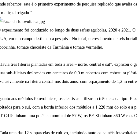
nde sabemos, este é o primeiro experimento de pesquisa replicado que avalia 
ortaliças irrigado.”
 experimento foi conduzido ao longo de duas safras agrícolas, 2020 e 2021. O 
UA, em um campo destinado à pesquisa. No total, o crescimento de seis hortaliç
bobrinha, tomate chocolate da Tasmânia e tomate vermelho.
Havia três fileiras plantadas em toda a área – norte, central e sul”, explicou 
uas sub-fileiras deslocadas em canteiros de 0,9 m cobertos com cobertura plástic
xclusivamente na fileira central nos dois anos, com espaçamento de 1,2 m entre 
uanto aos módulos fotovoltaicos, os cientistas utilizaram três de cada tipo. El
oltados para o sul, com a borda inferior dos módulos a 1.220 mm do solo e a p
T-CdTe tinham uma potência nominal de 57 W, os BF-Si tinham 360 W e os O
Cada uma das 12 subparcelas de cultivo, incluindo tanto os painéis fotovoltaico