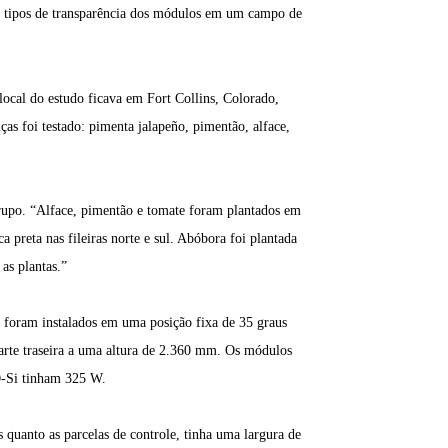
os tipos de transparência dos módulos em um campo de
local do estudo ficava em Fort Collins, Colorado,
as foi testado: pimenta jalapeño, pimentão, alface,
o grupo. “Alface, pimentão e tomate foram plantados em
a preta nas fileiras norte e sul. Abóbora foi plantada
as plantas.”
es foram instalados em uma posição fixa de 35 graus
arte traseira a uma altura de 2.360 mm. Os módulos
-Si tinham 325 W.
s quanto as parcelas de controle, tinha uma largura de