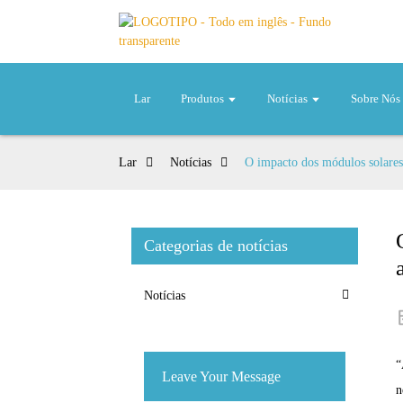
Lar
Produtos
Notícias
Sobre Nós
Lar
Notícias
O impacto dos módulos solares 
Categorias de notícias
Notícias
“
Leave Your Message
n