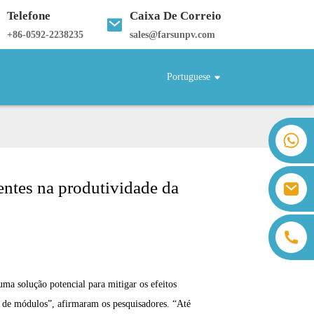
Telefone
Caixa De Correio
+
86-0592-2238235
sales@farsunpv.com
Portuguese
+86 18259071452 Hanna Lee
+86 13559179905 Sally Chen
+86 18350266301 Iris Hong
entes na produtividade da
sales@farsunpv.com
+86 18806057002 Sanborn Guo
sanborn.guo@farsunpv.com
ma solução potencial para mitigar os efeitos
 de módulos”, afirmaram os pesquisadores. “Até