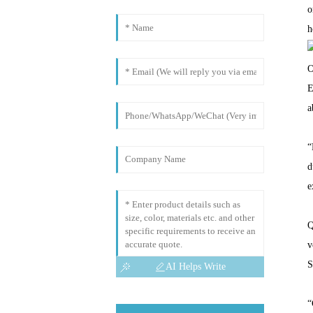
o
h
O
E
a
“
d
e
Q
v
S
AI Helps Write
“