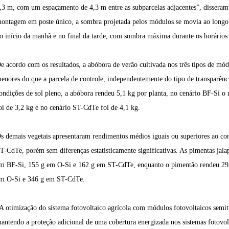
,3 m, com um espaçamento de 4,3 m entre as subparcelas adjacentes”, disseram
ontagem em poste único, a sombra projetada pelos módulos se movia ao longo d
o início da manhã e no final da tarde, com sombra máxima durante os horários
e acordo com os resultados, a abóbora de verão cultivada nos três tipos de mó
enores do que a parcela de controle, independentemente do tipo de transparênc
ondições de sol pleno, a abóbora rendeu 5,1 kg por planta, no cenário BF-Si o
oi de 3,2 kg e no cenário ST-CdTe foi de 4,1 kg.
s demais vegetais apresentaram rendimentos médios iguais ou superiores ao co
T-CdTe, porém sem diferenças estatisticamente significativas. As pimentas jal
m BF-Si, 155 g em O-Si e 162 g em ST-CdTe, enquanto o pimentão rendeu 295
m O-Si e 346 g em ST-CdTe.
A otimização do sistema fotovoltaico agrícola com módulos fotovoltaicos semit
antendo a proteção adicional de uma cobertura energizada nos sistemas fotovolt