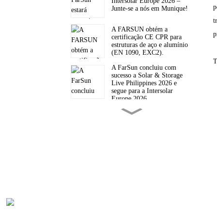
Intersolar Europe 2026 –
p
Junte-se a nós em Munique!
t
A FARSUN obtém a
p
certificação CE CPR para
estruturas de aço e alumínio
(EN 1090, EXC2).
T
A FarSun concluiu com
sucesso a Solar & Storage
Live Philippines 2026 e
segue para a Intersolar
Europe 2026.
FarSun nomeada principal
fornecedora do ano fiscal de
2026 em valor de pedidos
com Garantia de Comércio
no Alibaba.
A FarSun convida você para
o Solar & Storage Live
Philippines 2026.
Dos gargalos do petróleo às
Pr
fortalezas solares: o novo
paradigma energético.