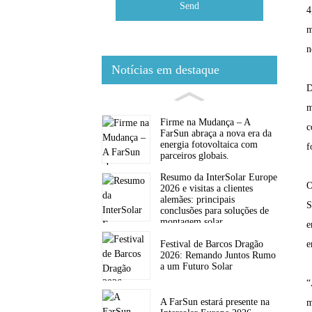
Send
4
m
n
Notícias em destaque
D
m
Firme na Mudança – A
c
FarSun abraça a nova era da
energia fotovoltaica com
f
parceiros globais.
Resumo da InterSolar Europe
O
2026 e visitas a clientes
alemães: principais
S
conclusões para soluções de
montagem solar.
e
Festival de Barcos Dragão
e
2026: Remando Juntos Rumo
a um Futuro Solar
“
A FarSun estará presente na
m