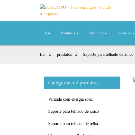
Lar
Produtos
Notícias
Sobre Nós
Lar
produtos
Suporte para telhado de zinco
Categorias de produtos
Loading...
Loading...
Varanda com energia solar
Suporte para telhado de zinco
Suporte para telhado de telha