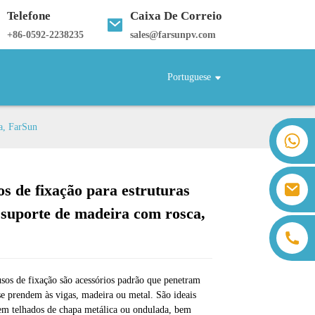
Telefone
Caixa De Correio
+
86-0592-2238235
sales@farsunpv.com
Portuguese
ca, FarSun
+86 18259071452 Hanna Lee
+86 13559179905 Sally Chen
+86 18350266301 Iris Hong
sales@farsunpv.com
os de fixação para estruturas
+86 18806057002 Sanborn Guo
Loading...
Loading...
Loading...
Loading...
sanborn.guo@farsunpv.com
, suporte de madeira com rosca,
sos de fixação são acessórios padrão que penetram
se prendem às vigas, madeira ou metal. São ideais
em telhados de chapa metálica ou ondulada, bem