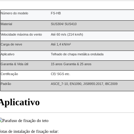
Número do modelo
FS-HB
Material
SUS304/ SUS410
Velocidade máxima do vento
Até 60 m/s (214 km/h)
Carga de neve
Até 1,4 kN/m²
Aplicativo
Telhado de chapa metálica ondulada
Garantia
&
Vida útil
15 anos
Garantia
&
25 anos
Certificação
CE/ SGS etc.
Padrão
ASCE_7-10, EN1090, JIS8955:2017, IBC2009
Aplicativo
otas de instalação de fixação solar: