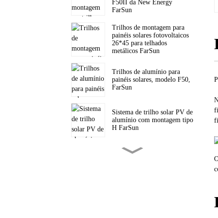
F50II da New Energy
FarSun
Trilhos de montagem para
painéis solares fotovoltaicos
26*45 para telhados
metálicos FarSun
Trilhos de alumínio para
P
painéis solares, modelo F50,
FarSun
N
f
Sistema de trilho solar PV de
alumínio com montagem tipo
f
H FarSun
Suporte tripé solar triangular
O
para telhado inclinado com
painéis fotovoltaicos FarSun
​
Suportes triangulares para
montagem de painéis solares
em telhados planos FarSun