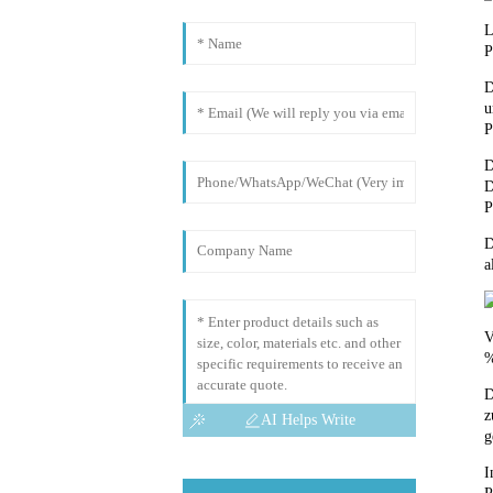
L
P
D
u
P
D
D
P
D
a
V
%
D
z
AI Helps Write
g
I