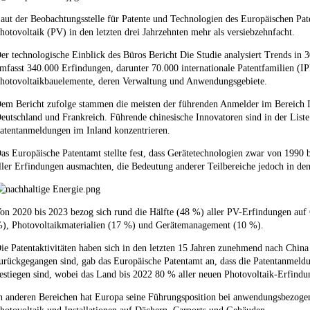
aut der Beobachtungsstelle für Patente und Technologien des Europäischen Pate
hotovoltaik (PV) in den letzten drei Jahrzehnten mehr als versiebzehnfacht.
er technologische Einblick des Büros
Bericht
Die Studie analysiert Trends in 
mfasst 340.000 Erfindungen, darunter 70.000 internationale Patentfamilien (IP
hotovoltaikbauelemente, deren Verwaltung und Anwendungsgebiete.
em Bericht zufolge stammen die meisten der führenden Anmelder im Bereich I
eutschland und Frankreich. Führende chinesische Innovatoren sind in der Liste n
atentanmeldungen im Inland konzentrieren.
as Europäische Patentamt stellte fest, dass Gerätetechnologien zwar von 1990 b
ller Erfindungen ausmachten, die Bedeutung anderer Teilbereiche jedoch in den
on 2020 bis 2023 bezog sich rund die Hälfte (48 %) aller PV-Erfindungen auf
), Photovoltaikmaterialien (17 %) und Gerätemanagement (10 %).
ie Patentaktivitäten haben sich in den letzten 15 Jahren zunehmend nach China
urückgegangen sind, gab das Europäische Patentamt an, dass die Patentanmeldu
estiegen sind, wobei das Land bis 2022 80 % aller neuen Photovoltaik-Erfind
n anderen Bereichen hat Europa seine Führungsposition bei anwendungsbezogen