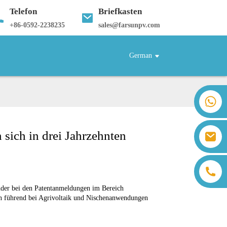
Telefon
Briefkasten
+
86-0592-2238235
sales@farsunpv.com
German
+86 18259071452 Hanna Lee
+86 13559179905 Sally Chen
+86 18350266301 Iris Hong
sich in drei Jahrzehnten
sales@farsunpv.com
+86 18806057002 Sanborn Guo
sanborn.guo@farsunpv.com
nder bei den Patentanmeldungen im Bereich
hin führend bei Agrivoltaik und Nischenanwendungen