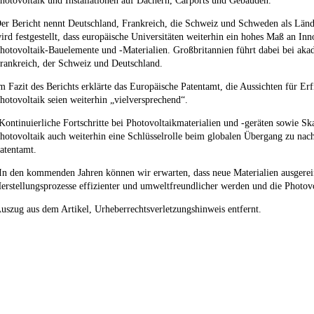
hotovoltaik und Installationen auf Dächern, Carports und Gebäuden.
er Bericht nennt Deutschland, Frankreich, die Schweiz und Schweden als Länd
ird festgestellt, dass europäische Universitäten weiterhin ein hohes Maß an In
hotovoltaik-Bauelemente und -Materialien. Großbritannien führt dabei bei ak
rankreich, der Schweiz und Deutschland.
m Fazit des Berichts erklärte das Europäische Patentamt, die Aussichten für E
hotovoltaik seien weiterhin „vielversprechend“.
Kontinuierliche Fortschritte bei Photovoltaikmaterialien und -geräten sowie Ska
hotovoltaik auch weiterhin eine Schlüsselrolle beim globalen Übergang zu nachh
atentamt.
In den kommenden Jahren können wir erwarten, dass neue Materialien ausgerei
erstellungsprozesse effizienter und umweltfreundlicher werden und die Photovol
uszug aus dem Artikel, Urheberrechtsverletzungshinweis entfernt.