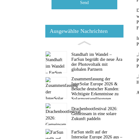
P
Send
D
w
P
F
Ausgewählte Nachrichten
I
P
„
Standhaft im Wandel –
FarSun begrüßt die neue Ära
P
der Photovoltaik mit
P
globalen Partnern
„
Zusammenfassung der
H
InterSolar Europe 2026 &
Besuche deutscher Kunden:
A
Wichtigste Erkenntnisse zu
Solarmontagelösungen
Drachenbootfestival 2026:
Gemeinsam in eine solare
Zukunft paddeln
FarSun stellt auf der
Intersolar Europe 2026 aus –