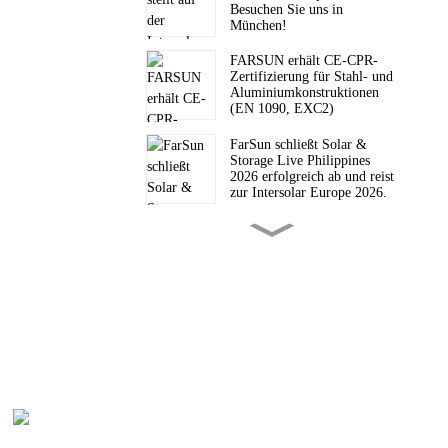
Besuchen Sie uns in
München!
FARSUN erhält CE-CPR-
Zertifizierung für Stahl- und
Aluminiumkonstruktionen
(EN 1090, EXC2)
FarSun schließt Solar &
Storage Live Philippines
2026 erfolgreich ab und reist
zur Intersolar Europe 2026.
FarSun wurde im
Geschäftsjahr 2026 von
Alibaba nach Auftragswert
der Handelsgarantie als Top-
Lieferant ausgezeichnet.
FarSun lädt Sie zur Solar &
Storage Live Philippines
2026 ein.
Von Öl-Engpässen zu Solar-
Pro
Hochburgen: Das neue
Energieparadigma