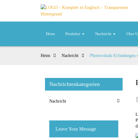
Heim
Produkte
Nachricht
Über U
Heim
Nachricht
Photovoltaik-Erfindungen v
Nachrichtenkategorien
Nachricht
L
P
d
Leave Your Message