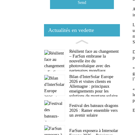
Send
A
i
L
Actualités en vedette
u
m
S
Résilient face au changement
D
– ​​FarSun embrasse la
p
nouvelle ère du
photovoltaïque avec des
«
partenaires mondiaux
g
Bilan d'InterSolar Europe
l
2026 et visites clients en
Allemagne : principaux
«
enseignements pour les
l
solutions de montage solaire
p
Festival des bateaux-dragons
2026 : Ramer ensemble vers
E
un avenir solaire
FarSun exposera à Intersolar