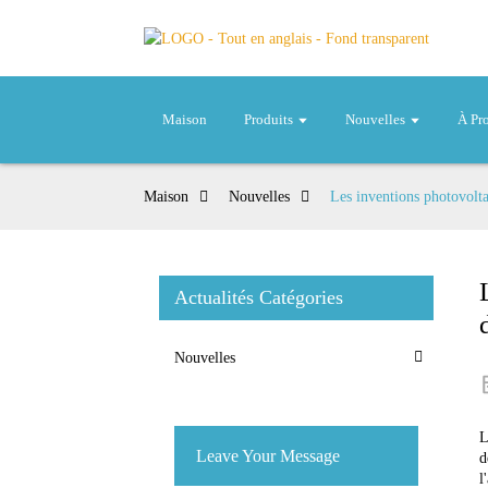
Maison
Produits
Nouvelles
À Pr
Maison
Nouvelles
Les inventions photovoltaï
Actualités Catégories
Nouvelles
L
Leave Your Message
d
l