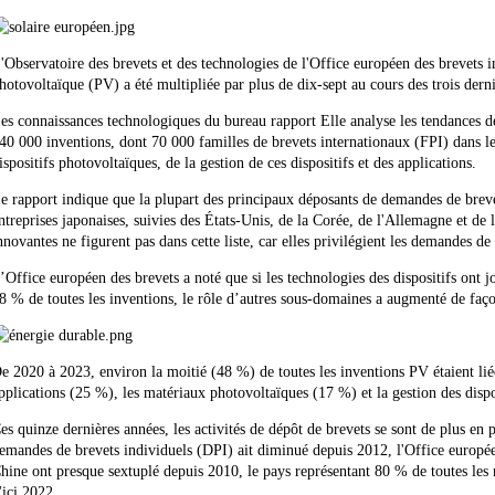
'Observatoire des brevets et des technologies de l'Office européen des brevets 
hotovoltaïque (PV) a été multipliée par plus de dix-sept au cours des trois dern
es connaissances technologiques du bureau
rapport
Elle analyse les tendances d
40 000 inventions, dont 70 000 familles de brevets internationaux (FPI) dans l
ispositifs photovoltaïques, de la gestion de ces dispositifs et des applications.
e rapport indique que la plupart des principaux déposants de demandes de brevets
ntreprises japonaises, suivies des États-Unis, de la Corée, de l'Allemagne et de l
nnovantes ne figurent pas dans cette liste, car elles privilégient les demandes de
’Office européen des brevets a noté que si les technologies des dispositifs ont 
8 % de toutes les inventions, le rôle d’autres sous-domaines a augmenté de faço
e 2020 à 2023, environ la moitié (48 %) de toutes les inventions PV étaient liées
pplications (25 %), les matériaux photovoltaïques (17 %) et la gestion des dispo
es quinze dernières années, les activités de dépôt de brevets se sont de plus en
emandes de brevets individuels (DPI) ait diminué depuis 2012, l'Office europée
hine ont presque sextuplé depuis 2010, le pays représentant 80 % de toutes les
'ici 2022.