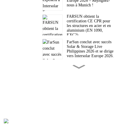
Europe 2026 – Rejoignez-
nous à Munich !
FARSUN obtient la
certification CE CPR pour
les structures en acier et en
aluminium (EN 1090,
EXC2)
FarSun conclut avec succès
Solar & Storage Live
Philippines 2026 et se dirige
vers Intersolar Europe 2026.
FarSun désignée meilleur
fournisseur pour l'exercice
2026 en termes de valeur des
commandes Trade Assurance
sur Alibaba
FarSun vous invite à Solar &
Storage Live Philippines
2026
Des points de passage
pétroliers aux bastions
P
solaires : le nouveau
paradigme énergétique