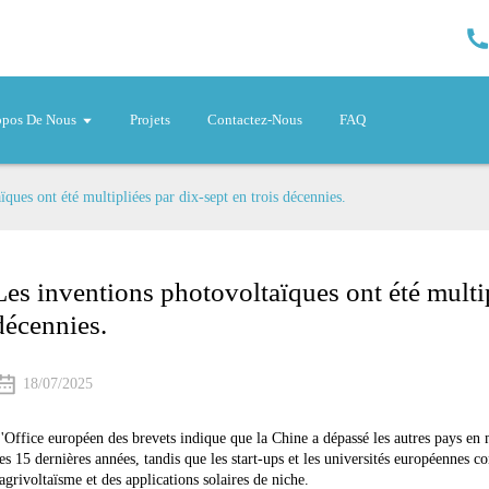
opos De Nous
Projets
Contactez-Nous
FAQ
ques ont été multipliées par dix-sept en trois décennies.
Les inventions photovoltaïques ont été multip
décennies.
18/07/2025
'Office européen des brevets indique que la Chine a dépassé les autres pays en 
es 15 dernières années, tandis que les start-ups et les universités européennes
'agrivoltaïsme et des applications solaires de niche.