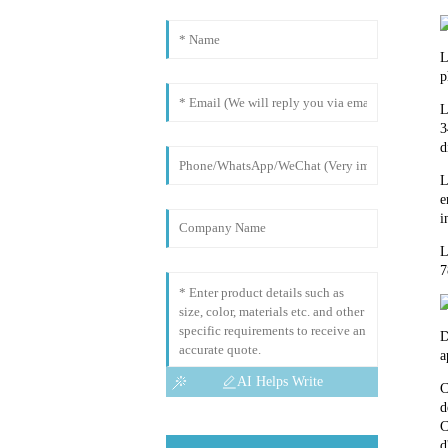
L
p
L
3
d
L
e
i
L
7
D
a
AI Helps Write
C
d
C
d