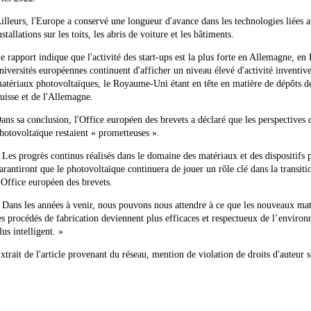
illeurs, l'Europe a conservé une longueur d'avance dans les technologies liées 
nstallations sur les toits, les abris de voiture et les bâtiments.
e rapport indique que l'activité des start-ups est la plus forte en Allemagne, en 
niversités européennes continuent d'afficher un niveau élevé d'activité inventiv
atériaux photovoltaïques, le Royaume-Uni étant en tête en matière de dépôts de b
uisse et de l'Allemagne.
ans sa conclusion, l'Office européen des brevets a déclaré que les perspectives 
hotovoltaïque restaient « prometteuses ».
 Les progrès continus réalisés dans le domaine des matériaux et des dispositifs 
arantiront que le photovoltaïque continuera de jouer un rôle clé dans la transit
’Office européen des brevets.
 Dans les années à venir, nous pouvons nous attendre à ce que les nouveaux mat
es procédés de fabrication deviennent plus efficaces et respectueux de l’enviro
lus intelligent. »
xtrait de l'article provenant du réseau, mention de violation de droits d'auteur