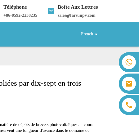
Téléphone
Boîte Aux Lettres
+
86-0592-2238235
sales@farsunpv.com
French
+86 18259071452 Hanna Lee
+86 13559179905 Sally Chen
+86 18350266301 Iris Hong
liées par dix-sept en trois
sales@farsunpv.com
+86 18806057002 Sanborn Guo
sanborn.guo@farsunpv.com
matière de dépôts de brevets photovoltaïques au cours
 conservent une longueur d'avance dans le domaine de