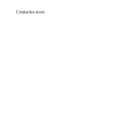
Contactez-nous
Produits
Balcon solaire
Support de toit en tôle
Support de toit en tuiles
Support de toit plat
Montée de terrain agricole
Accessoires solaires
Vis de mise à la terre