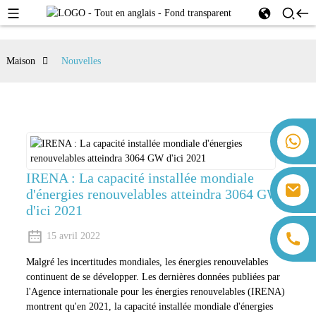
Maison
Nouvelles
+86 18259071452 Hanna Lee
+86 13559179905 Sally Chen
+86 18350266301 Iris Hong
IRENA : La capacité installée mondiale
sales@farsunpv.com
d'énergies renouvelables atteindra 3064 GW
+86 18806057002 Sanborn Guo
sanborn.guo@farsunpv.com
d'ici 2021
15 avril 2022
Malgré les incertitudes mondiales, les énergies renouvelables
continuent de se développer. Les dernières données publiées par
l'Agence internationale pour les énergies renouvelables (IRENA)
montrent qu'en 2021, la capacité installée mondiale d'énergies