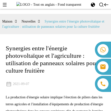
Maison
Nouvelles
Synergies entre l'énergie photovoltaïque et
l'agriculture : utilisation de panneaux solaires pour la culture fruitière
Synergies entre l'énergie
+86 18259071452 Hanna Lee
photovoltaïque et l'agriculture :
+86 13559179905 Sally Chen
+86 18350266301 Iris Hong
utilisation de panneaux solaires pour la
sales@farsunpv.com
+86 18806057002 Sanborn Guo
culture fruitière
sanborn.guo@farsunpv.com
2021-09-07
La production d'énergie solaire implique l'érection de piliers dans les
terres agricoles et l'installation d'équipements de production d'énergie