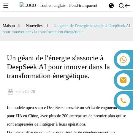
Maison
Nouvelles
Un géant de l'énergie s'associe à DeepSeek AI
pour innover dans la transformation énergétique.
Un géant de l'énergie s'associe à
+86 18259071452 Hanna Lee
DeepSeek AI pour innover dans la
+86 13559179905 Sally Chen
+86 18350266301 Iris Hong
transformation énergétique.
sales@farsunpv.com
+86 18806057002 Sanborn Guo
sanborn.guo@farsunpv.com
2025-03-28
Le modèle open source DeepSeek a suscité un véritable engouement
pour l'IA en Chine, avec plus de 200 entreprises de premier plan qui se
sont empressées de l'intégrer à leurs opérations.
DeepSeek offre de nouvelles opportunités de développement aux