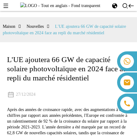
Maison
Nouvelles
L'UE ajoutera 66 GW de capacité solaire
photovoltaïque en 2024 face au repli du marché résidentiel
L'UE ajoutera 66 GW de capacité
+86 18259071452 Hanna Lee
solaire photovoltaïque en 2024 face au
+86 13559179905 Sally Chen
+86 18350266301 Iris Hong
repli du marché résidentiel
sales@farsunpv.com
+86 18806057002 Sanborn Guo
sanborn.guo@farsunpv.com
27/12/2024
Après des années de croissance rapide, avec des augmentations à deux
chiffres par rapport aux années précédentes, l'Europe est confrontée à
un ralentissement de 92 % de la croissance du solaire par rapport à la
période 2021-2023. L'année dernière a été marquée par un record de
62,8 GW de nouvelles capacités solaires, tandis que la croissance de