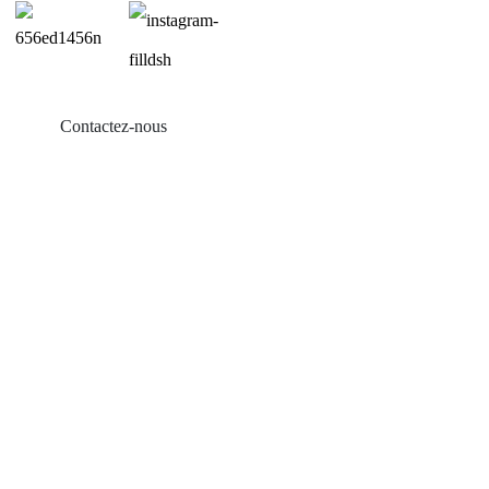
Contactez-nous
Produits
Balcon solaire
Support de toit en tôle
Support de toit en tuiles
Support de toit plat
Montée de terrain agricole
Accessoires solaires