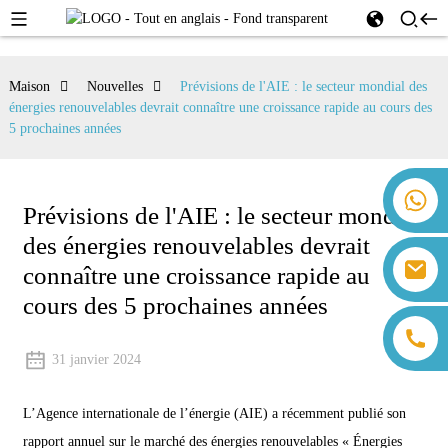
Maison
Nouvelles
Prévisions de l'AIE : le secteur mondial des
énergies renouvelables devrait connaître une croissance rapide au cours des
5 prochaines années
+86 18259071452 Hanna Lee
Prévisions de l'AIE : le secteur mondial
+86 13559179905 Sally Chen
des énergies renouvelables devrait
+86 18350266301 Iris Hong
sales@farsunpv.com
connaître une croissance rapide au
+86 18806057002 Sanborn Guo
sanborn.guo@farsunpv.com
cours des 5 prochaines années
31 janvier 2024
L’Agence internationale de l’énergie (AIE) a récemment publié son
rapport annuel sur le marché des énergies renouvelables « Énergies