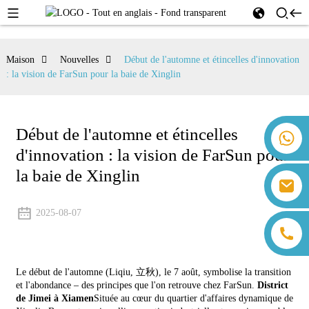
Maison
Nouvelles
Début de l'automne et étincelles d'innovation
: la vision de FarSun pour la baie de Xinglin
Début de l'automne et étincelles
+86 18259071452 Hanna Lee
d'innovation : la vision de FarSun pour
+86 13559179905 Sally Chen
+86 18350266301 Iris Hong
la baie de Xinglin
sales@farsunpv.com
+86 18806057002 Sanborn Guo
sanborn.guo@farsunpv.com
2025-08-07
Le début de l'automne (Liqiu, 立秋), le 7 août, symbolise la transition
et l'abondance – des principes que l'on retrouve chez FarSun.
District
de Jimei à Xiamen
Située au cœur du quartier d'affaires dynamique de