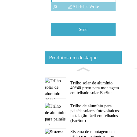
AI Helps Write
Send
Produtos em destaque
Trilho solar de alumínio
40*40 preto para montagem
em telhado solar FarSun
Trilho de alumínio para
painéis solares fotovoltaicos:
instalação fácil em telhados
(FarSun).
Sistema de montagem em
trilho para painéis solares