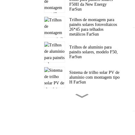
F50II da New Energy
FarSun
Trilhos de montagem para
painéis solares fotovoltaicos
26*45 para telhados
metálicos FarSun
Trilhos de alumínio para
painéis solares, modelo F50,
FarSun
Sistema de trilho solar PV de
alumínio com montagem tipo
H FarSun
Suporte tripé solar triangular
para telhado inclinado com
painéis fotovoltaicos FarSun
Suportes triangulares para
montagem de painéis solares
em telhados planos FarSun