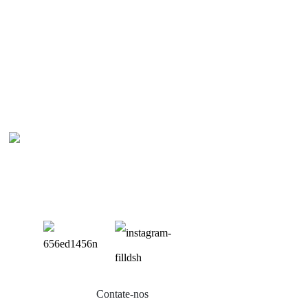
Pr
Vara
Supo
Supo
Mon
Mont
Contate-nos
Aces