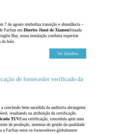
 7 de agosto simboliza transição e abundância –
a de FarSun em
Distrito Jimei de Xiamen
Situada
nglin Bay, nossa instalação combina expertise
 da baía.
Ver Detalhes
icação de fornecedor verificado da
 a conclusão bem-sucedida da auditoria abrangente
ord, resultando na atribuição da certificação.
ificado TUV
Essa certificação, concedida após uma
ente de produção, sistemas de gestão da qualidade
na a FarSun entre os fornecedores globalmente