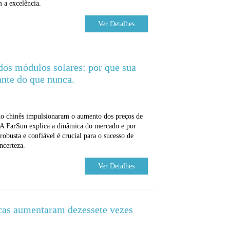
 a excelência.
Ver Detalhes
 dos módulos solares: por que sua
nte do que nunca.
no chinês impulsionaram o aumento dos preços de
. A FarSun explica a dinâmica do mercado e por
robusta e confiável é crucial para o sucesso de
ncerteza.
Ver Detalhes
icas aumentaram dezessete vezes