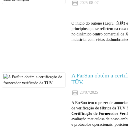
2025-08-07
O início do outono (Liqiu, 立秋) em
princípios que se refletem na cas
no dinâmico centro comercial de Xi
industrial com vistas deslumbrantes
A FarSun obtém a certif
TÜV.
28/07/2025
A FarSun tem o prazer de anunciar
de verificação de fábrica da TÜV N
Certificação de Fornecedor Ver
avaliação meticulosa de nosso ambi
e protocolos operacionais, posicio