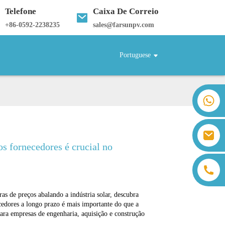
Telefone
Caixa De Correio
+
86-0592-2238235
sales@farsunpv.com
Portuguese
+86 18259071452 Hanna Lee
+86 13559179905 Sally Chen
+86 18350266301 Iris Hong
sales@farsunpv.com
+86 18806057002 Sanborn Guo
os fornecedores é crucial no
sanborn.guo@farsunpv.com
as de preços abalando a indústria solar, descubra
cedores a longo prazo é mais importante do que a
ara empresas de engenharia, aquisição e construção