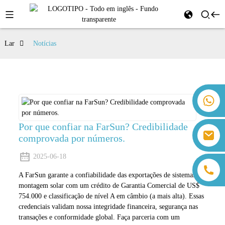
Lar
Notícias
+86 18259071452 Hanna Lee
+86 13559179905 Sally Chen
+86 18350266301 Iris Hong
Por que confiar na FarSun? Credibilidade
sales@farsunpv.com
comprovada por números.
+86 18806057002 Sanborn Guo
sanborn.guo@farsunpv.com
2025-06-18
A FarSun garante a confiabilidade das exportações de sistemas de
montagem solar com um crédito de Garantia Comercial de US$
754.000 e classificação de nível A em câmbio (a mais alta). Essas
credenciais validam nossa integridade financeira, segurança nas
transações e conformidade global. Faça parceria com um