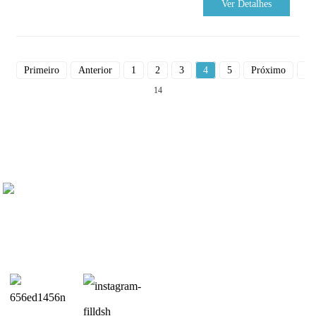
Ver Detalhes
Primeiro
Anterior
1
2
3
4
5
Próximo
Du
14