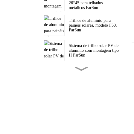
26*45 para telhados
metálicos FarSun
Trilhos de alumínio para
painéis solares, modelo F50,
FarSun
Sistema de trilho solar PV de
alumínio com montagem tipo
H FarSun
Suporte tripé solar triangular
para telhado inclinado com
painéis fotovoltaicos FarSun
Suportes triangulares para
montagem de painéis solares
em telhados planos FarSun
Suporte solar ajustável para
painel solar fotovoltaico com
lastro para telhado plano
FarSun