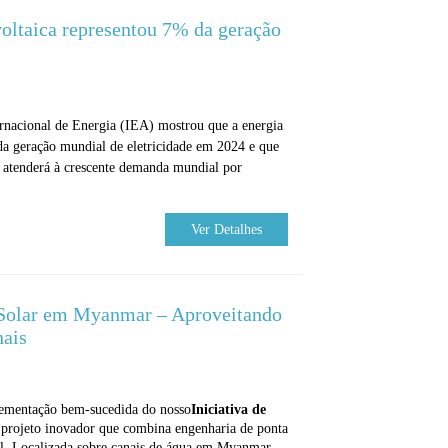
voltaica representou 7% da geração
rnacional de Energia (IEA) mostrou que a energia
da geração mundial de eletricidade em 2024 e que
 atenderá à crescente demanda mundial por
Ver Detalhes
a Solar em Myanmar – Aproveitando
nais
lementação bem-sucedida do nosso
Iniciativa de
projeto inovador que combina engenharia de ponta
el. Localizada sobre canais de água em Myanmar,