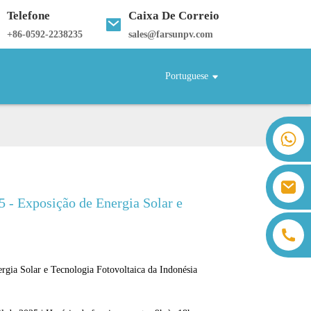
Telefone
Caixa De Correio
+
86-0592-2238235
sales@farsunpv.com
Portuguese
+86 18259071452 Hanna Lee
+86 13559179905 Sally Chen
+86 18350266301 Iris Hong
sales@farsunpv.com
+86 18806057002 Sanborn Guo
5 - Exposição de Energia Solar e
sanborn.guo@farsunpv.com
rgia Solar e Tecnologia Fotovoltaica da Indonésia