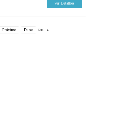
Ver Detalhes
Próximo
Durar
Total 14
Contate-Nos
Unidade 1603 NO.506 Xinglinwan Road, distrito de
Jimei, cidade de Xiamen, China
sales@farsunpv.com