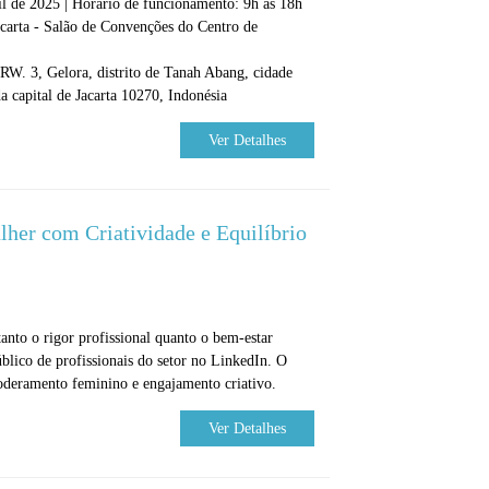
il de 2025 | Horário de funcionamento: 9h às 18h
carta - Salão de Convenções do Centro de
/RW. 3, Gelora, distrito de Tanah Abang, cidade
da capital de Jacarta 10270, Indonésia
Ver Detalhes
her com Criatividade e Equilíbrio
tanto o rigor profissional quanto o bem-estar
úblico de profissionais do setor no LinkedIn. O
oderamento feminino e engajamento criativo.
Ver Detalhes