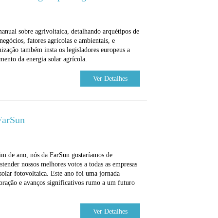
ual sobre agrivoltaica, detalhando arquétipos de
negócios, fatores agrícolas e ambientais, e
nização também insta os legisladores europeus a
ento da energia solar agrícola.
Ver Detalhes
FarSun
im de ano, nós da FarSun gostaríamos de
estender nossos melhores votos a todas as empresas
 solar fotovoltaica. Este ano foi uma jornada
boração e avanços significativos rumo a um futuro
Ver Detalhes