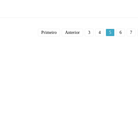
Primeiro
Anterior
3
4
5
6
7
odutos
Informações
nda com energia solar
Perguntas frequentes
rte para telhado de zinco
Contate-nos
rte para telhado de telha
Sobre nós