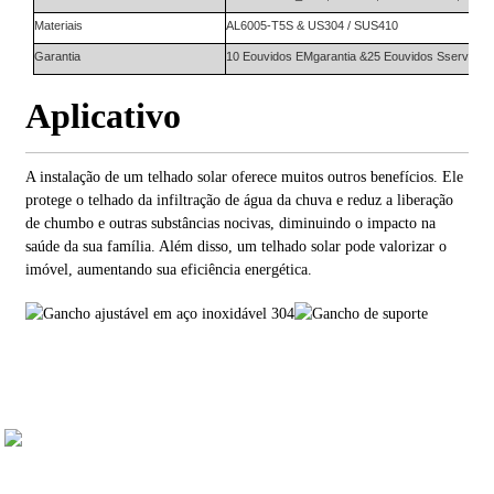
Materiais
AL6005-T5S
&
US304
/ SUS410
Garantia
10
E
ouvidos
EM
garantia
&
25
E
ouvidos
S
serviço
Aplicativo
A instalação de um telhado solar oferece muitos outros benefícios. Ele
protege o telhado da infiltração de água da chuva e reduz a liberação
de chumbo e outras substâncias nocivas, diminuindo o impacto na
saúde da sua família. Além disso, um telhado solar pode valorizar o
imóvel, aumentando sua eficiência energética.