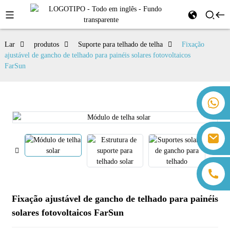
Lar
produtos
Suporte para telhado de telha
Fixação
ajustável de gancho de telhado para painéis solares fotovoltaicos
FarSun
+86 18259071452 Hanna Lee
+86 13559179905 Sally Chen
+86 18350266301 Iris Hong
sales@farsunpv.com
+86 18806057002 Sanborn Guo
sanborn.guo@farsunpv.com
Fixação ajustável de gancho de telhado para painéis
solares fotovoltaicos FarSun