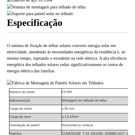
Especificação
O sistema de fixação de telhas solares converte energia solar em
eletricidade, atendendo às necessidades energéticas da residência e, ao
mesmo tempo, injetando o excedente na rede elétrica. A alta eficiência
energética dos telhados solares reduz significativamente os custos de
energia elétrica das famílias.
Número do modo
FS-
RH
Aplicar
que
ção
Montagem em telhado de telha
Carga de vento
≤ 60 m/s
Carga de neve
≤ 1,6 kN/m²
Orientação do painel
Horizontal ou vertical
Padrões
COMO
ESSE
_7-10, EN1090, JIS8955:2017, IBC2