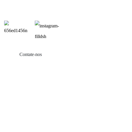
Contate-nos
Produtos
Varanda com energia solar
Suporte para telhado de zinco
Suporte para telhado de telha
Montagem em telhado plano