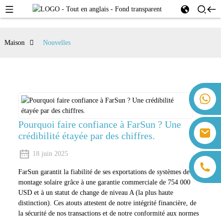
Maison
Nouvelles
+86 18259071452 Hanna Lee
+86 13559179905 Sally Chen
+86 18350266301 Iris Hong
Pourquoi faire confiance à FarSun ? Une
sales@farsunpv.com
crédibilité étayée par des chiffres.
+86 18806057002 Sanborn Guo
sanborn.guo@farsunpv.com
18 juin 2025
FarSun garantit la fiabilité de ses exportations de systèmes de
montage solaire grâce à une garantie commerciale de 754 000
USD et à un statut de change de niveau A (la plus haute
distinction). Ces atouts attestent de notre intégrité financière, de
la sécurité de nos transactions et de notre conformité aux normes