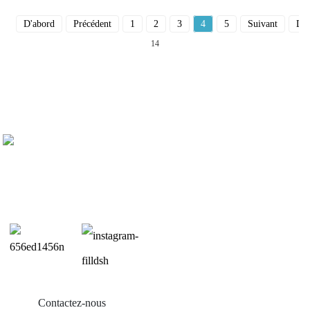
D'abord
Précédent
1
2
3
4
5
Suivant
Der
14
Contactez-nous