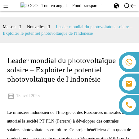
Maison
Nouvelles
Leader mondial du photovoltaïque solaire –
Exploiter le potentiel photovoltaïque de l'Indonésie
Leader mondial du photovoltaïque
+86 18259071452 Hanna Lee
solaire – Exploiter le potentiel
+86 13559179905 Sally Chen
+86 18350266301 Iris Hong
photovoltaïque de l'Indonésie
sales@farsunpv.com
+86 18806057002 Sanborn Guo
sanborn.guo@farsunpv.com
15 avril 2025
Le ministère indonésien de l'Énergie et des Ressources minérales a
autorisé la société PT PLN (Persero) à développer des centrales
solaires photovoltaïques en toiture. Ce projet bénéficiera d'un quota de
production d'une capacité maximale de 5 746 mégawatts (MW) sur la