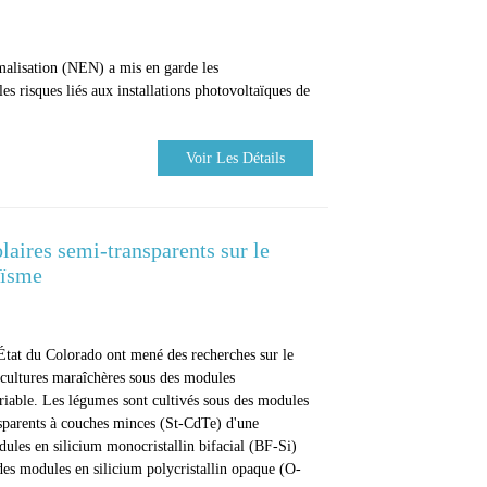
rmalisation (NEN) a mis en garde les
s risques liés aux installations photovoltaïques de
Voir Les Détails
laires semi-transparents sur le
aïsme
'État du Colorado ont mené des recherches sur le
e cultures maraîchères sous des modules
riable. Les légumes sont cultivés sous des modules
sparents à couches minces (St-CdTe) d'une
ules en silicium monocristallin bifacial (BF-Si)
des modules en silicium polycristallin opaque (O-