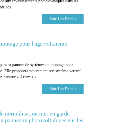
âce aux investissements photovoltaïques dans les
période.
Voir Les Détails
ontage pour l'agrivoltaïsme
rgira sa gamme de systèmes de montage pour
re. Elle proposera notamment son système vertical
en hauteur « Artemis ».
Voir Les Détails
 de normalisation met en garde
aux panneaux photovoltaïques sur les