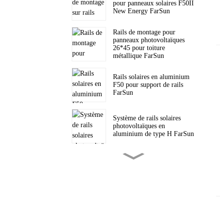
pour panneaux solaires F50II
New Energy FarSun
Rails de montage pour
panneaux photovoltaïques
26*45 pour toiture
métallique FarSun
Rails solaires en aluminium
F50 pour support de rails
FarSun
Système de rails solaires
photovoltaïques en
aluminium de type H FarSun
Support de trépied solaire
triangulaire pour toiture
inclinée PV FarSun
Supports triangulaires pour
toiture plate, fixation solaire
FarSun