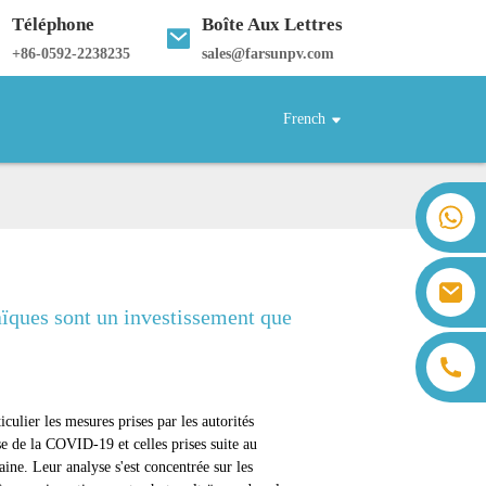
Téléphone
Boîte Aux Lettres
+
86-0592-2238235
sales@farsunpv.com
French
+86 18259071452 Hanna Lee
+86 13559179905 Sally Chen
+86 18350266301 Iris Hong
sales@farsunpv.com
+86 18806057002 Sanborn Guo
ïques sont un investissement que
sanborn.guo@farsunpv.com
culier les mesures prises par les autorités
se de la COVID-19 et celles prises suite au
ine. Leur analyse s'est concentrée sur les