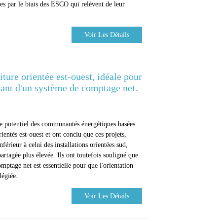
s par le biais des ESCO qui relèvent de leur
Voir Les Détails
oiture orientée est-ouest, idéale pour
ciant d'un système de comptage net.
 le potentiel des communautés énergétiques basées
ientés est-ouest et ont conclu que ces projets,
érieur à celui des installations orientées sud,
artagée plus élevée. Ils ont toutefois souligné que
mptage net est essentielle pour que l'orientation
légiée.
Voir Les Détails