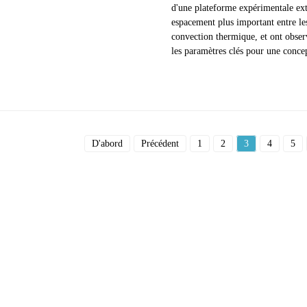
d'une plateforme expérimentale exté
espacement plus important entre les
convection thermique, et ont observé
les paramètres clés pour une conce
D'abord
Précédent
1
2
3
4
5
roduits
Info