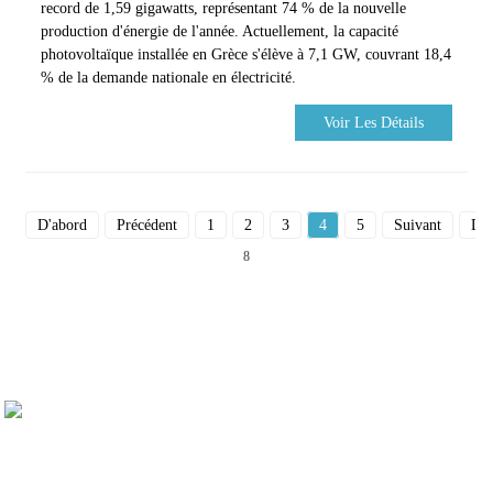
record de 1,59 gigawatts, représentant 74 % de la nouvelle
production d'énergie de l'année. Actuellement, la capacité
photovoltaïque installée en Grèce s'élève à 7,1 GW, couvrant 18,4
% de la demande nationale en électricité.
Voir Les Détails
D'abord
Précédent
1
2
3
4
5
Suivant
Der
8