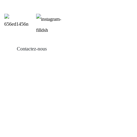
Contactez-nous
Produits
Balcon solaire
Support de toit en tôle
Support de toit en tuiles
Support de toit plat
Montée de terrain agricole