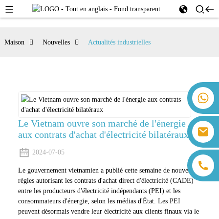
Maison
Nouvelles
Actualités industrielles
+86 18259071452 Hanna Lee
+86 13559179905 Sally Chen
+86 18350266301 Iris Hong
Le Vietnam ouvre son marché de l'énergie
sales@farsunpv.com
aux contrats d'achat d'électricité bilatéraux
+86 18806057002 Sanborn Guo
sanborn.guo@farsunpv.com
2024-07-05
Le gouvernement vietnamien a publié cette semaine de nouvelles
règles autorisant les contrats d'achat direct d'électricité (CADE)
entre les producteurs d'électricité indépendants (PEI) et les
consommateurs d'énergie, selon les médias d'État. Les PEI
peuvent désormais vendre leur électricité aux clients finaux via le