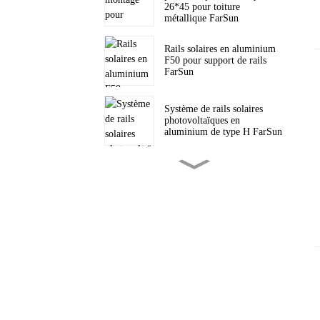
26*45 pour toiture
métallique FarSun
Rails solaires en aluminium
F50 pour support de rails
FarSun
Système de rails solaires
photovoltaïques en
aluminium de type H FarSun
Support de trépied solaire
triangulaire pour toiture
inclinée PV FarSun
Supports triangulaires pour
toiture plate, fixation solaire
FarSun
Support solaire réglable pour
panneau solaire
photovoltaïque lesté pour toit
plat FarSun