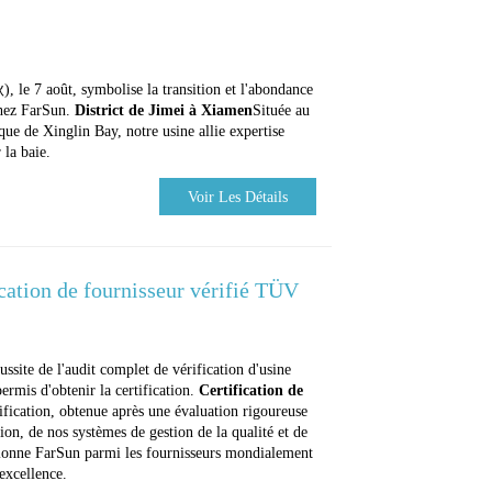
 le 7 août, symbolise la transition et l'abondance
chez FarSun.
District de Jimei à Xiamen
Située au
ue de Xinglin Bay, notre usine allie expertise
 la baie.
Voir Les Détails
ication de fournisseur vérifié TÜV
ussite de l'audit complet de vérification d'usine
rmis d'obtenir la certification.
Certification de
tification, obtenue après une évaluation rigoureuse
on, de nos systèmes de gestion de la qualité et de
tionne FarSun parmi les fournisseurs mondialement
excellence.