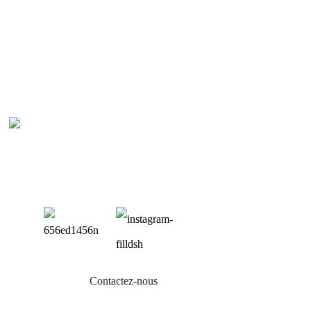
P
Bal
Sup
Sup
Sup
Mon
Contactez-nous
Acc
Vis