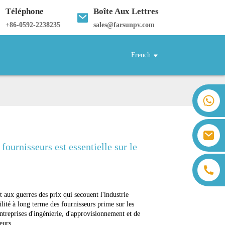
Téléphone
Boîte Aux Lettres
+
86-0592-2238235
sales@farsunpv.com
French
+86 18259071452 Hanna Lee
+86 13559179905 Sally Chen
+86 18350266301 Iris Hong
sales@farsunpv.com
+86 18806057002 Sanborn Guo
 fournisseurs est essentielle sur le
sanborn.guo@farsunpv.com
 aux guerres des prix qui secouent l'industrie
ilité à long terme des fournisseurs prime sur les
ntreprises d'ingénierie, d'approvisionnement et de
eurs.