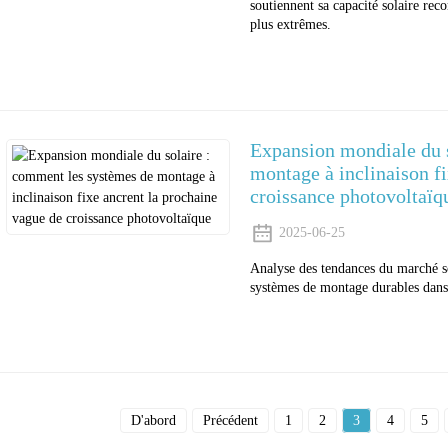
soutiennent sa capacité solaire re
plus extrêmes.
Expansion mondiale du 
montage à inclinaison f
croissance photovoltaïq
2025-06-25
Analyse des tendances du marché so
systèmes de montage durables dans 
D'abord
Précédent
1
2
3
4
5