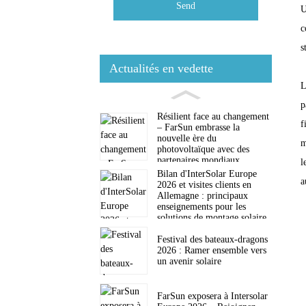
Send
U
c
s
Actualités en vedette
L
p
Résilient face au changement
f
– ​​FarSun embrasse la
nouvelle ère du
m
photovoltaïque avec des
partenaires mondiaux
l
Bilan d'InterSolar Europe
a
2026 et visites clients en
Allemagne : principaux
enseignements pour les
solutions de montage solaire
Festival des bateaux-dragons
2026 : Ramer ensemble vers
un avenir solaire
FarSun exposera à Intersolar