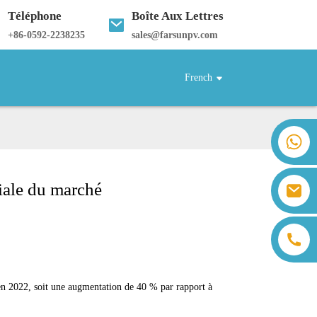
Téléphone
Boîte Aux Lettres
+
86-0592-2238235
sales@farsunpv.com
French
+86 18259071452 Hanna Lee
+86 13559179905 Sally Chen
+86 18350266301 Iris Hong
iale du marché
sales@farsunpv.com
+86 18806057002 Sanborn Guo
sanborn.guo@farsunpv.com
en 2022, soit une augmentation de 40 % par rapport à