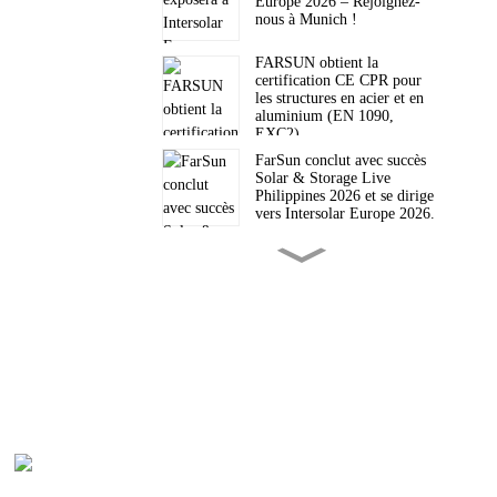
Europe 2026 – Rejoignez-
nous à Munich !
FARSUN obtient la
certification CE CPR pour
les structures en acier et en
aluminium (EN 1090,
EXC2)
FarSun conclut avec succès
Solar & Storage Live
Philippines 2026 et se dirige
vers Intersolar Europe 2026.
FarSun désignée meilleur
fournisseur pour l'exercice
2026 en termes de valeur des
commandes Trade Assurance
sur Alibaba
FarSun vous invite à Solar &
Storage Live Philippines
2026
Des points de passage
pétroliers aux bastions
P
solaires : le nouveau
paradigme énergétique