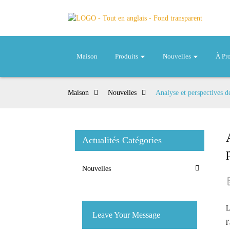
Maison
Produits
Nouvelles
À Pr
Maison
Nouvelles
Analyse et perspectives 
Actualités Catégories
Nouvelles
L
Leave Your Message
l