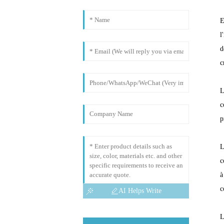
E
l
d
c
L
c
p
L
c
à
c
AI Helps Write
L