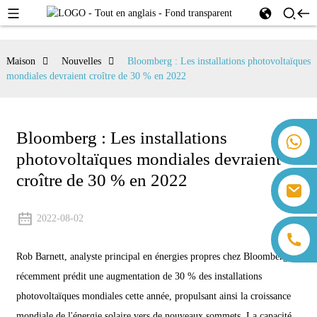
Maison
Nouvelles
Bloomberg : Les installations photovoltaïques
mondiales devraient croître de 30 % en 2022
Bloomberg : Les installations
+86 18259071452 Hanna Lee
photovoltaïques mondiales devraient
+86 13559179905 Sally Chen
+86 18350266301 Iris Hong
croître de 30 % en 2022
sales@farsunpv.com
+86 18806057002 Sanborn Guo
sanborn.guo@farsunpv.com
2022-08-02
Rob Barnett, analyste principal en énergies propres chez Bloomberg, a
récemment prédit une augmentation de 30 % des installations
photovoltaïques mondiales cette année, propulsant ainsi la croissance
mondiale de l'énergie solaire vers de nouveaux sommets. La capacité