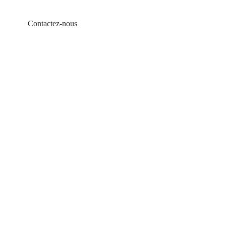
Contactez-nous
Produits
Balcon solaire
Support de toit en tôle
Support de toit en tuiles
Support de toit plat
Montée de terrain agricole
Accessoires solaires
Vis de mise à la terre