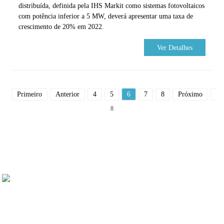
distribuída, definida pela IHS Markit como sistemas fotovoltaicos
com potência inferior a 5 MW, deverá apresentar uma taxa de
crescimento de 20% em 2022.
Ver Detalhes
Primeiro
Anterior
4
5
6
7
8
Próximo
Du
8