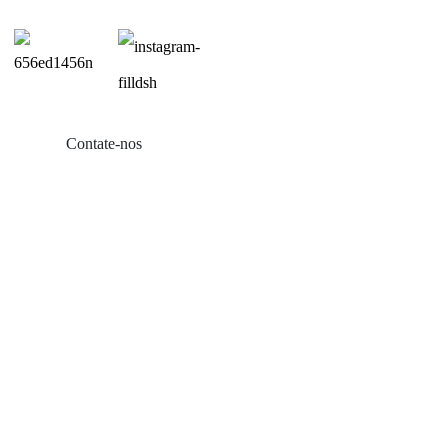
Contate-nos
Produtos
Varanda com energia solar
Suporte para telhado de zinco
Suporte para telhado de telha
Montagem em telhado plano
Monte de terreno agrícola