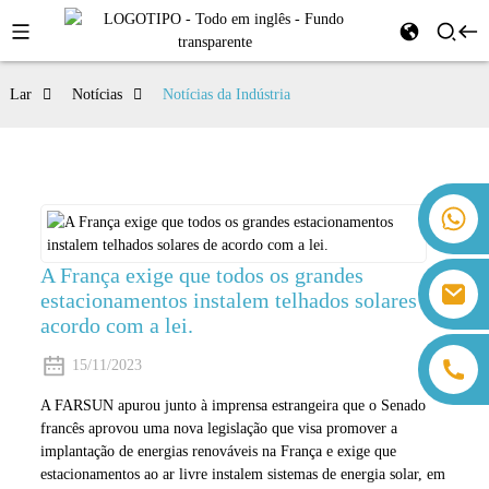
Lar
Notícias
Notícias da Indústria
+86 18259071452 Hanna Lee
+86 13559179905 Sally Chen
+86 18350266301 Iris Hong
A França exige que todos os grandes
sales@farsunpv.com
estacionamentos instalem telhados solares de
+86 18806057002 Sanborn Guo
sanborn.guo@farsunpv.com
acordo com a lei.
15/11/2023
A FARSUN apurou junto à imprensa estrangeira que o Senado
francês aprovou uma nova legislação que visa promover a
implantação de energias renováveis ​​na França e exige que
estacionamentos ao ar livre instalem sistemas de energia solar, em