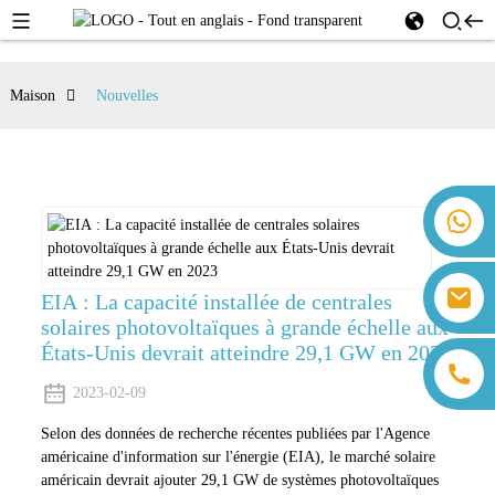
Maison
Nouvelles
+86 18259071452 Hanna Lee
+86 13559179905 Sally Chen
+86 18350266301 Iris Hong
sales@farsunpv.com
EIA : La capacité installée de centrales
+86 18806057002 Sanborn Guo
sanborn.guo@farsunpv.com
solaires photovoltaïques à grande échelle aux
États-Unis devrait atteindre 29,1 GW en 2023
2023-02-09
Selon des données de recherche récentes publiées par l'Agence
américaine d'information sur l'énergie (EIA), le marché solaire
américain devrait ajouter 29,1 GW de systèmes photovoltaïques