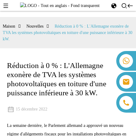
Maison
Nouvelles
Réduction à 0 % : L'Allemagne exonère de
TVA les systèmes photovoltaïques en toiture d'une puissance inférieure à 30
kW.
+86 18259071452 Hanna Lee
Réduction à 0 % : L'Allemagne
+86 13559179905 Sally Chen
exonère de TVA les systèmes
+86 18350266301 Iris Hong
sales@farsunpv.com
photovoltaïques en toiture d'une
+86 18806057002 Sanborn Guo
sanborn.guo@farsunpv.com
puissance inférieure à 30 kW.
15 décembre 2022
La semaine dernière, le Parlement allemand a approuvé un nouveau
régime d'allégements fiscaux pour les installations photovoltaïques en